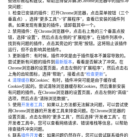
些进阶教程和建议，帮助您排查并解决Chrome浏览器中的插件冲
突问题：
1. 检查已安装的插件：打开Chrome浏览器，点击菜单按钮（三个
垂直点），选择“更多工具”>“扩展程序”，查看已安装的插件列
表。如果发现有重复的插件，请卸载其中一个。
2. 禁用插件：在Chrome浏览器中，点击右上角的三个垂直点按
钮，选择“设置”，然后点击左侧的“扩展程序”。在插件列表中，
找到有问题的插件，点击其旁边的“禁用”按钮。这将阻止该插件
运行，但不会影响其他插件。
3. 更新插件：有时候，插件冲突是由于插件版本不兼容导致的。
尝试更新有问题的插件到
最新版本
，看看是否解决了冲突。在
Chrome浏览器的设置页面，点击左侧的“扩展程序”，然后点击右
上角的齿轮图标，选择“帮助”，接着点击“
检查更新
”。
4.
清理缓存
和Cookies：有时，插件冲突可能是由于缓存或
Cookies引起的。尝试清除浏览器缓存和Cookies，然后重新安装
有问题的插件。在Chrome浏览器的设置页面，点击左侧的“高级”
选项，然后点击“清除浏览数据”。
5. 使用
开发者工具
：如果以上方法都无法解决问题，可以尝试使
用Chrome浏览器的开发者工具来排查问题。在Chrome浏览器的
设置页面，点击左侧的“更多工具”，然后选择“开发者工具”。在
开发者工具中，您可以查看网络请求、错误堆栈等信息，以帮助
排查插件冲突问题。
6. 联系
插件开发
者：如果问题仍然存在，您可以尝试联系插件的