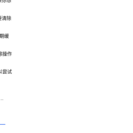
果你想
要清除
过期缓
除操作
以尝试
谷歌浏览器网页截图与分享功能解析