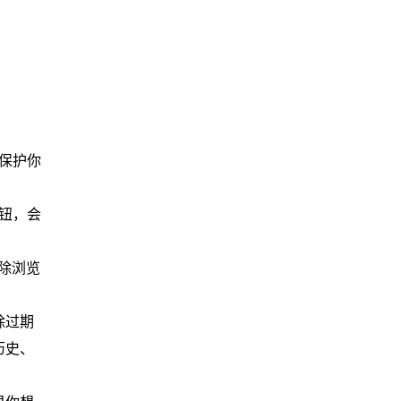
保护你
钮，会
除浏览
除过期
历史、