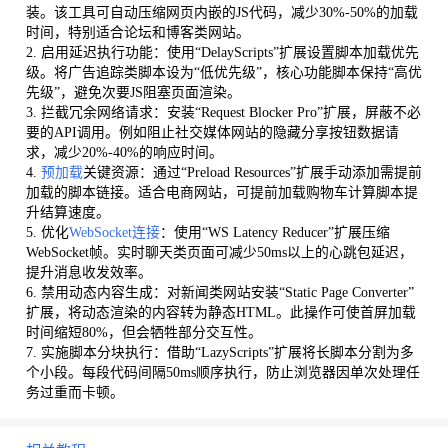
装。该工具可自动压缩网页内嵌的JS代码，减少30%-50%的加载
时间，特别适合论坛和博客类网站。
2. 启用延迟执行功能：使用“DelayScripts”扩展设置脚本加载优先
级。将广告追踪类脚本设为“低优先级”，核心功能脚本保持“高优
先级”，避免次要JS阻塞页面渲染。
3. 拦截冗余网络请求：安装“Request Blocker Pro”扩展，屏蔽不必
要的API调用。例如阻止社交媒体网站的隐藏分享按钮数据请
求，减少20%-40%的响应时间。
4.
预加载
关键资源：通过“Preload Resources”扩展手动添加需提前
加载的脚本链接。适合电商网站，可提前加载购物车计算脚本提
升结算速度。
5. 优化
WebSocket连接
：使用“WS Latency Reducer”扩展压缩
WebSocket帧。实时聊天类页面可减少50ms以上的心跳包延迟，
提升消息收发效率。
6. 禁用动态内容生成：对新闻类网站安装“Static Page Converter”
扩展，将动态渲染的内容转为静态HTML。此操作可使首屏加载
时间缩短80%，但会牺牲部分交互性。
7. 实施脚本分块执行：借助“LazyScripts”扩展将长脚本分割为多
个小段。每段代码间隔50ms顺序执行，防止浏览器因单次处理任
务过重而卡顿。