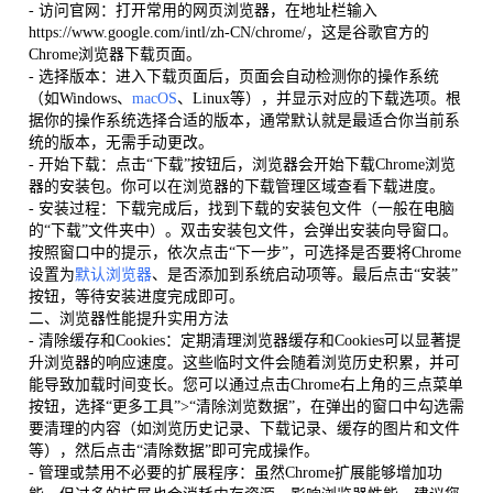
- 访问官网：打开常用的网页浏览器，在地址栏输入
https://www.google.com/intl/zh-CN/chrome/，这是谷歌官方的
Chrome浏览器下载页面。
- 选择版本：进入下载页面后，页面会自动检测你的操作系统
（如Windows、
macOS
、Linux等），并显示对应的下载选项。根
据你的操作系统选择合适的版本，通常默认就是最适合你当前系
统的版本，无需手动更改。
- 开始下载：点击“下载”按钮后，浏览器会开始下载Chrome浏览
器的安装包。你可以在浏览器的下载管理区域查看下载进度。
- 安装过程：下载完成后，找到下载的安装包文件（一般在电脑
的“下载”文件夹中）。双击安装包文件，会弹出安装向导窗口。
按照窗口中的提示，依次点击“下一步”，可选择是否要将Chrome
设置为
默认浏览器
、是否添加到系统启动项等。最后点击“安装”
按钮，等待安装进度完成即可。
二、浏览器性能提升实用方法
- 清除缓存和Cookies：定期清理浏览器缓存和Cookies可以显著提
升浏览器的响应速度。这些临时文件会随着浏览历史积累，并可
能导致加载时间变长。您可以通过点击Chrome右上角的三点菜单
按钮，选择“更多工具”>“清除浏览数据”，在弹出的窗口中勾选需
要清理的内容（如浏览历史记录、下载记录、缓存的图片和文件
等），然后点击“清除数据”即可完成操作。
- 管理或禁用不必要的扩展程序：虽然Chrome扩展能够增加功