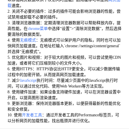
载
速度。
2. 关闭不必要的插件：过多的插件可能会影响浏览器的性能，尝
试禁用或卸载不必要的插件。
3. 清理浏览器数据：定期清理浏览器数据可以帮助释放内存，提
高性能。在
chrome菜单
中选择“设置”>“清除浏览数据”，然后选择
要清除的数据类型。
4. 使用
无痕模式
：无痕模式可以保护用户的隐私，同时也可以加
快网页加载速度。在地址栏输入`chrome://settings/content/general`
并选择“无痕模式”。
5. 优化图片和视频：对于较大的图片和视频，可以尝试使用CDN
加速，或者将它们压缩到较小的文件大小。
6. 使用HTTPS：HTTPS协议比HTTP更安全，可以减少数据传输
过程中的加密开销，从而提高网页加载速度。
7. 减少
JavaScript
执行时间：尽量减少页面中的JavaScript执行时
间，可以通过优化代码、使用Web Workers等方法实现。
8. 使用硬件加速：如果设备支持硬件加速，可以在浏览器设置中
开启，以提高图形渲染速度。
9. 更新浏览器：保持浏览器版本更新，以便获得最新的性能优化
和安全修复。
10. 使用
开发者工具
：通过开发者工具的Performance标签页，可
以分析网页的加载性能，找出瓶颈并进行优化。