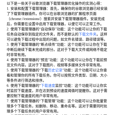
以下是一些关于谷歌浏览器下载管理器优化操作的实测心得：
1. 安装和配置下载管理器：首先，确保你的谷歌浏览器已经安装
了下载管理器插件。你可以在谷歌浏览器的扩展程序页面
（chrome://extensions/）搜索并安装下载管理器插件。安装完成
后，你需要在设置中启用下载管理器，以便它可以正常工作。
2. 使用下载管理器的“自动保存”功能：这个功能可以让你的下载
任务自动保存到指定的文件夹，而不是默认的
下载文件夹
。这样
可以避免下载过程中出现的问题，如文件名错误、路径错误等。
3. 使用下载管理器的“断点续传”功能：这个功能可以让你在下载
中断后继续下载未完成的部分。这对于下载大文件或网络不稳定
时非常有用。
4. 使用下载管理器的“预览”功能：这个功能可以让你在下载前预
览文件内容。这对于下载图片、视频等多媒体文件非常有用。
5. 使用下载管理器的“下载
历史记录
”功能：这个功能可以让你查
看和管理你的所有下载任务。你可以按照文件类型、日期、大小
等条件进行筛选和排序。
6. 使用下载管理器的“
下载速度
监控”功能：这个功能可以让你实
时监控下载速度，并在达到预设的速度阈值时提醒你。这对于需
要控制下载速度的用户非常有用。
7. 使用下载管理器的“下载管理”功能：这个功能可以让你批量管
理多个下载任务，如删除、移动、重命名等。这对于需要同时处
理多个下载任务的用户非常有用。