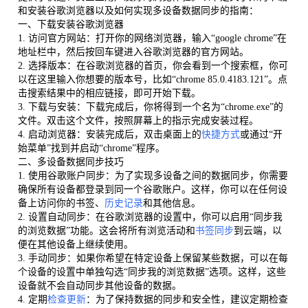
和安装谷歌浏览器以及如何实现多设备数据同步的指南：
一、下载安装谷歌浏览器
1. 访问官方网站：打开你的网络浏览器，输入“google chrome”在
地址栏中，然后按回车键进入谷歌浏览器的官方网站。
2. 选择版本：在谷歌浏览器的首页，你会看到一个搜索框，你可
以在这里输入你想要的版本号，比如“chrome 85.0.4183.121”。点
击搜索结果中的相应链接，即可开始下载。
3. 下载与安装：下载完成后，你将得到一个名为“chrome.exe”的
文件。双击这个文件，按照屏幕上的指示完成安装过程。
4. 启动浏览器：安装完成后，双击桌面上的
快捷方式
或通过“开
始菜单”找到并启动“chrome”程序。
二、多设备数据同步技巧
1. 使用谷歌账户同步：为了实现多设备之间的数据同步，你需要
确保所有设备都登录到同一个谷歌账户。这样，你可以在任何设
备上访问你的书签、
历史记录
和其他信息。
2. 设置自动同步：在谷歌浏览器的设置中，你可以启用“同步我
的浏览数据”功能。这会将所有浏览活动和
书签同步
到云端，以
便在其他设备上继续使用。
3. 手动同步：如果你希望在特定设备上保留某些数据，可以在每
个设备的设置中单独勾选“同步我的浏览数据”选项。这样，这些
设备就不会自动同步其他设备的数据。
4. 定期
检查更新
：为了保持数据的同步和安全性，建议定期检查