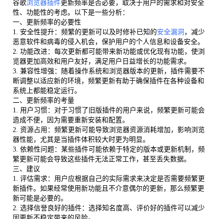
谷歌
浏览器插件
更新频率是否必要，取决于用户的需求和对安全
性、功能性的考虑。以下是一些分析：
一、更新频率的必要性
1. 安全性提升：频繁的更新可以及时修补已知的
安全漏洞
，减少
恶意软件和病毒的侵入机会，保护用户的个人信息和设备安全。
2. 功能改进：每次更新都可能带来新功能或优化现有功能，使浏
览器更加高效和用户友好，满足用户日益增长的功能需求。
3. 兼容性增强：随着操作系统和浏览器版本的更新，插件需要不
断调整以适应新的环境，频繁更新有助于确保插件在各种设备和
系统上都能稳定运行。
二、更新频率的考量
1. 用户习惯：对于习惯了旧版插件的用户来说，频繁更新可能会
造成不便，因为需要重新安装和配置。
2. 资源占用：频繁更新可能导致浏览器资源消耗增加，影响浏览
器性能，尤其是当插件体积较大时更为明显。
3. 依赖性问题：某些插件可能依赖于特定的版本或更新机制，频
繁更新可能会导致这些插件无法正常工作，甚至丢失数据。
三、建议
1. 评估需求：用户应根据自己的实际需求来决定是否需要频繁更
新插件。如果经常使用新功能且不介意偶尔的更新，那么频繁更
新可能是必要的。
2. 选择信誉良好的插件：选择知名度高、评价好的插件可以减少
因更新不稳定带来的风险。