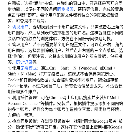
户图标，选择“添加”按钮。在弹出的窗口中，可选择是否开启同
步功能，以便在不同设备间
同步书签
、密码等信息，完成设置后
点击“创建”即可。每个用户配置文件都有独立的浏览数据和设
置，可登录不同账号。
2.
切换用户
：要切换到另一个用户配置文件，只需点击右上角的
用户图标，然后从列表中选择相应的用户名。这样就能在不同的
会话中保持独立的浏览体验，方便在不同账号间快速切换。
3. 管理用户：若不再需要某个用户配置文件，可以点击右上角的
用户图标，选择要删除的用户，然后点击右侧的三个点菜单，选
择“删除”。但要注意，这将永久删除该用户的所有数据，包括书
签、
历史记录
等。
4. 使用
无痕模式
：通过Ctrl + Shift + N（Windows）或Cmd +
Shift + N（Mac）打开无痕模式。该模式不会保存浏览历史、
Cookie和其他网站数据，适合临时登录不同账户，避免缓存和
Cookie记录。不过关闭窗口后，所有会话信息会丢失，不适合长
期管理多个账户。
5. 利用插件管理：可在Chrome网上应用店搜索并安装如“Multi-
Account Container”等插件。安装后，根据插件提示添加不同网站
的多个账号，插件会为每个账号创建独立容器，隔离账号环境，
方便统一管理。
6. 检查同步设置：在浏览器设置中，找到“同步和Google服务”部
分，确保“同步”选项已开启。这样在其他设备上使用相同Google