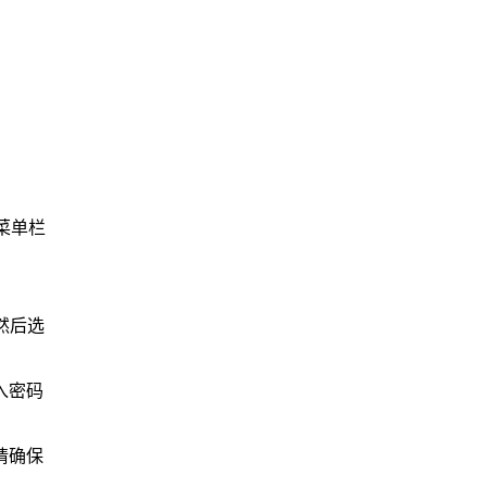
击菜单栏
然后选
入密码
请确保