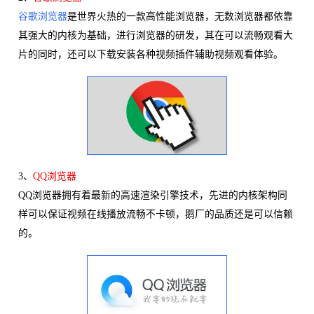
谷歌浏览器
是世界火热的一款高性能浏览器，无数浏览器都依靠
其强大的内核为基础，进行浏览器的研发，其在可以流畅观看大
片的同时，还可以下载安装各种视频插件辅助视频观看体验。
3、
QQ浏览器
QQ浏览器拥有着最新的高速渲染引擎技术，先进的内核架构同
样可以保证视频在线播放流畅不卡顿，鹅厂的品质还是可以信赖
的。