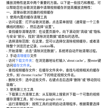
播放流畅性是其中两个重要的方面。以下是一些技巧和教程，可
以帮助您在谷歌浏览器中清理视频缓存并提高播放流畅性：
一、清理谷歌浏览器的视频缓存
1. 使用内置的缓存清理工具
- 访问设置：打开谷歌浏览器，点击菜单按钮（通常是一个三条
横线的图标），然后选择“设置”。
- 查找缓存清理选项：在设置页面中，向下滚动到“高级”或“隐私
与安全”部分，找到“清除浏览数据”或类似的选项。
- 选择清除范围：在这里，您可以选择仅清除视频缓存，或者清
除整个浏览历史记录、cookies等。
- 开始清理：点击“清除浏览数据”，系统将自动开始清理过程。
2. 手动
清理缓存
文件
- 访问
下载文件夹
：在浏览器地址栏输入`about:cache`，按enter键
访问
缓存文件夹
。
- 查找视频缓存文件：在缓存文件夹中，查找与视频相关的缓存
文件，如`chrome://cache/`下的特定视频文件名。
- 删除文件：选中这些文件，右键点击后选择“删除”或“移动到垃
圾箱”。
3. 使用第三方工具
- 下载第三方清理工具：从互联网上搜索并下载一个可靠的视频
缓存清理工具，如`cleanup.google.com`。
- 运行清理程序：按照工具的说明启动清理程序，根据需要选择