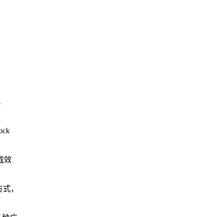
。
ck
截效
截方式，