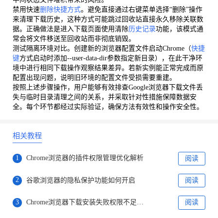
禁用快速
删除快捷方式
。避免直接通过右键菜单选择“删除”操作
来清理下载历史，这种方式可能跳过回收站直接永久移除关联数
据。正确做法是进入下载页面使用清除
历史记录
功能，该模式通
常会将文件移送至回收站而非彻底销毁。
测试隔离环境对比。创建新的浏览器配置文件启动Chrome（
快捷
键
方式启动时添加--user-data-dir参数指定新目录），在此干净环
境中进行相同下载操作观察结果差异。若新实例能正常完成而原
配置出现问题，说明旧环境的配置文件受损需要重建。
按照上述步骤操作，用户能够有效排查Google浏览器下载文件丢
失与临时目录清理之间的关系，并采取针对性措施保障数据安
全。每个环节都经过实际验证，确保方法有效性和操作安全性。
相关教程
1
Chrome浏览器的插件权限管理优化解析
阅读
2
谷歌浏览器的隐私保护功能如何开启
阅读
3
Chrome浏览器下载安装失败权限不足修复方案
阅读