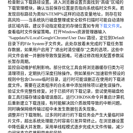
检查默认下载路径设置。进入浏览器设置页面找到“高级”区域的
下载管理模块，确认当前保存位置是否指向系统临时文件夹。若
发现目标路径为类似%TEMP%这样的动态变量地址，则存在较
高风险——当系统执行磁盘整理或安全软件扫描时可能自动清除
该区域内容。建议手动指定稳定的存储位置如专用
下载文件夹
。
查看临时文件保留策略。打开Windows资源管理器输入
`%appdata%\Local\Google\Chrome\User Data`路径，定位到Default
目录下的File System子文件夹。此处存放着未完成的下载任务暂
存数据，如果用户启用了“退出时清空缓存”之类的选项，这些中
间文件会被一并删除导致恢复困难。可通过修改相关配置参数延
长暂存周期。
监控自动维护机制影响。部分优化工具会将浏览器缓存归类为可
清理项目，定期执行深度扫除操作。例如某些PC加速软件预设的
规则中包含Chrome临时目录，运行时可能误删正在使用的下载进
度文件。需要在这类程序的白名单中添加排除项以避免误操作。
验证文件完整性修复。对于已损坏的下载记录，尝试使用磁盘检
查工具扫描存储设备错误扇区。运行CHKDSK命令并重启计算机
后重新建立下载连接，有时能解决因介质故障导致的中断问题。
同时确保网络传输过程中未发生数据包丢失现象。
调整并行下载限制。过多同时进行的下载任务会产生大量临时碎
片文件，超出系统处理能力时容易引发异常终止。在浏览器设置
中降低最大并发数，采用单线程模式逐步完成大文件传输，减少
中间状态文件堆积带来的风险。