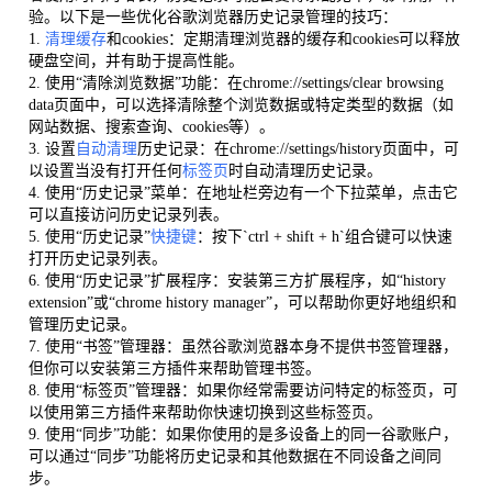
验。以下是一些优化谷歌浏览器历史记录管理的技巧：
1.
清理缓存
和cookies：定期清理浏览器的缓存和cookies可以释放
硬盘空间，并有助于提高性能。
2. 使用“清除浏览数据”功能：在chrome://settings/clear browsing
data页面中，可以选择清除整个浏览数据或特定类型的数据（如
网站数据、搜索查询、cookies等）。
3. 设置
自动清理
历史记录：在chrome://settings/history页面中，可
以设置当没有打开任何
标签页
时自动清理历史记录。
4. 使用“历史记录”菜单：在地址栏旁边有一个下拉菜单，点击它
可以直接访问历史记录列表。
5. 使用“历史记录”
快捷键
：按下`ctrl + shift + h`组合键可以快速
打开历史记录列表。
6. 使用“历史记录”扩展程序：安装第三方扩展程序，如“history
extension”或“chrome history manager”，可以帮助你更好地组织和
管理历史记录。
7. 使用“书签”管理器：虽然谷歌浏览器本身不提供书签管理器，
但你可以安装第三方插件来帮助管理书签。
8. 使用“标签页”管理器：如果你经常需要访问特定的标签页，可
以使用第三方插件来帮助你快速切换到这些标签页。
9. 使用“同步”功能：如果你使用的是多设备上的同一谷歌账户，
可以通过“同步”功能将历史记录和其他数据在不同设备之间同
步。