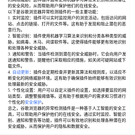
的安全风险，从而帮助用户保护他们的在线安全。
以下是谷歌浏览器异常检测插件的一些主要功能：
1. 实时监控：插件可以实时监控用户的浏览活动，包括访问的网
站、点击的链接、打开的文件等。这有助于发现和阻止潜在的恶
意行为。
2. 智能识别：插件使用机器学习算法来识别和分类各种类型的威
胁，如病毒、木马、间谍软件等。这使得插件能够更有效地识别
和处理各种安全威胁。
3. 通知和警告：当插件检测到潜在的安全威胁时，它会向用户发
送通知和警告，提醒他们采取相应的措施，如关闭可疑网站或下
载文件。
4.
自动更新
：插件会定期检查并更新其算法和规则库，以适应不
断变化的网络威胁环境。这有助于确保插件始终能够有效识别和
处理最新的安全威胁。
5. 个性化设置：用户可以自定义插件的设置，如选择要监控的网
站类型、调整警报阈值等。这有助于根据用户的需求和习惯进行
个性化的
安全保护
。
总之，谷歌浏览器的异常检测插件是一种基于人工智能的安全工
具，可以帮助用户保护他们的在线安全。通过实时监控、智能识
别、通知和警告等功能，插件可以有效地识别和处理各种潜在的
安全威胁，从而保护用户的隐私和数据安全。