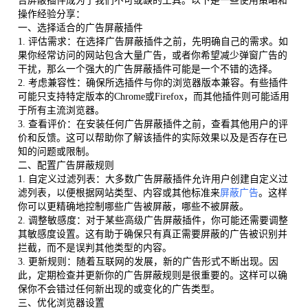
告屏蔽插件成为了我们不可或缺的工具。以下是一些使用策略和
操作经验分享：
一、选择适合的广告屏蔽插件
1. 评估需求：在选择广告屏蔽插件之前，先明确自己的需求。如
果你经常访问的网站包含大量广告，或者你希望减少弹窗广告的
干扰，那么一个强大的广告屏蔽插件可能是一个不错的选择。
2. 考虑兼容性：确保所选插件与你的浏览器版本兼容。有些插件
可能只支持特定版本的Chrome或Firefox，而其他插件则可能适用
于所有主流浏览器。
3. 查看评价：在安装任何广告屏蔽插件之前，查看其他用户的评
价和反馈。这可以帮助你了解该插件的实际效果以及是否存在已
知的问题或限制。
二、配置广告屏蔽规则
1. 自定义过滤列表：大多数广告屏蔽插件允许用户创建自定义过
滤列表，以便根据网站类型、内容或其他标准来
屏蔽广告
。这样
你可以更精确地控制哪些广告被屏蔽，哪些不被屏蔽。
2. 调整敏感度：对于某些高级广告屏蔽插件，你可能还需要调整
其敏感度设置。这有助于确保只有真正需要屏蔽的广告被识别并
拦截，而不是误判其他类型的内容。
3. 更新规则：随着互联网的发展，新的广告形式不断出现。因
此，定期检查并更新你的广告屏蔽规则是很重要的。这样可以确
保你不会错过任何新出现的或变化的广告类型。
三、优化浏览器设置