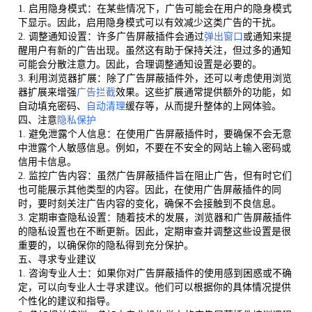
1. 启用隐身模式：在某些情况下，广告可能会在用户的隐身模式
下显示。因此，启用隐身模式可以有效减少这类广告的干扰。
2. 调整通知设置：许多广告屏蔽插件会通过
弹出窗口
或通知来提
醒用户有新的广告出现。虽然这有助于保持关注，但过多的通知
可能会分散注意力。因此，合理调整通知设置是必要的。
3. 利用浏览器扩展：除了广告屏蔽插件外，还可以考虑使用浏览
器扩展来增强
广告拦截
效果。这些扩展通常提供额外的功能，如
自动填充密码、
自动清理
缓存等，从而提升整体的上网体验。
四、注意
隐私保护
1. 避免泄露个人信息：在使用广告屏蔽插件时，要确保不会无意
中泄露个人敏感信息。例如，不要在不安全的网站上输入密码或
信用卡信息。
2. 监控广告内容：虽然广告屏蔽插件旨在阻止广告，但有时它们
也可能展示其他类型的内容。因此，在使用广告屏蔽插件的同
时，要时刻关注广告内容的变化，确保不会接触到不良信息。
3. 定期审查隐私设置：随着技术的发展，浏览器和广告屏蔽插件
的隐私设置也在不断更新。因此，定期审查并调整这些设置是很
重要的，以确保你的隐私得到充分保护。
五、寻求专业建议
1. 咨询专业人士：如果你对广告屏蔽插件的使用感到困惑或不确
定，可以向专业人士寻求建议。他们可以根据你的具体情况提供
个性化的建议和指导。