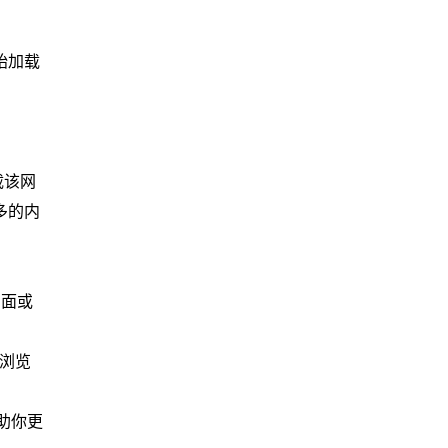
始加载
载该网
多的内
页面或
，浏览
助你更