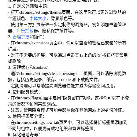
使用谷歌浏览器进行深度操作和实用策略的建议：
1. 自定义外观和主题：
- 打开chrome://settings/themes页面，在这里你可以更改浏览器的
主题颜色、
字体大小
、背景颜色等。
- 使用第三方扩展来进一步定制你的浏览器，例如添加书签管理
器、
广告拦截
器、隐私保护插件等。
2.
管理扩展
和插件：
- 在chrome://extensions页面中，你可以查看和管理已安装的所有
扩展。
- 对于不需要的扩展，可以通过点击其右上角的“x”按钮将其禁用
或删除。
3. 清理缓存和cookies：
- 通过chrome://settings/clear browsing data页面，可以清除浏览数
据，包括历史记录、缓存、cookies和下载的文件。
- 定期清理可以帮助提高浏览器性能并减少存储空间占用。
4. 使用隐身模式：
- 在chrome://flags页面中启用“隐身窗口”功能，这样你可以在不登
录的情况下访问某些网站。
- 注意，使用隐身模式可能会影响你在其他网站上的身份验证。
5. 使用标签页分组：
- 在chrome://settings/new tab页面中，可以选择将新标签页添加到
不同的组中，以便更有效地组织和管理标签页。
6. 优化电池寿命：