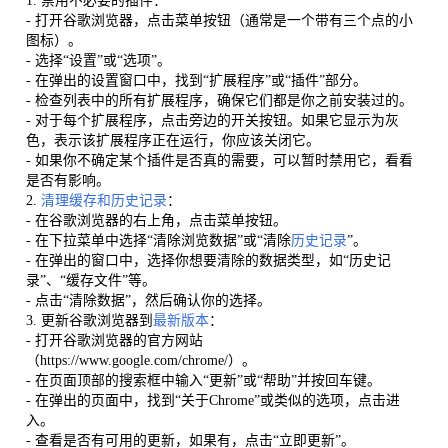
1. 禁用不必要的插件：
- 打开谷歌浏览器，点击菜单按钮（通常是一个带有三个点的小
图标）。
- 选择“设置”或“选项”。
- 在弹出的设置窗口中，找到“扩展程序”或“插件”部分。
- 检查列表中的所有扩展程序，确保它们都是你之前安装过的。
- 对于每个扩展程序，点击旁边的开关按钮。如果它显示为灰
色，表示该扩展程序正在运行，你应该关闭它。
- 如果你不确定某个插件是否真的需要，可以暂时禁用它，看看
是否有影响。
2.
清理缓存和历史记录
：
- 在谷歌浏览器的右上角，点击菜单按钮。
- 在下拉菜单中选择“清除浏览数据”或“清除
历史记录
”。
- 在弹出的窗口中，选择你想要清除的数据类型，如“历史记
录”、“缓存文件”等。
- 点击“清除数据”，然后确认你的选择。
3. 更新谷歌浏览器到
最新版本
：
- 打开谷歌浏览器的官方网站
（https://www.google.com/chrome/）。
- 在页面顶部的搜索框中输入“更新”或“帮助”并按回车键。
- 在弹出的页面中，找到“关于Chrome”或类似的选项，点击进
入。
- 查看是否有可用的更新，如果有，点击“立即更新”。