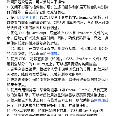
升网页渲染速度，可以尝试以下操作：
1. 关闭不必要的插件和扩展：过多的插件和扩展可能会影响浏览
器的性能，尝试关闭它们以减轻负担。
2. 使用
开发者工具
：通过开发者工具中的“Performance”面板，可
以查看当前页面的渲染时间、CPU 占用率等信息，从而找出可能
导致性能下降的原因并进行调整。
3. 优化 CSS 和 JavaScript：尽量减少 CSS 和 JavaScript 文件的大
小，压缩它们以减少加载时间。同时，确保代码简洁、高效，避
免使用低效的循环或复杂的逻辑。
4. 启用缓存：在浏览器设置中启用缓存功能，可以减少对服务器
的请求次数，提高页面
加载速度
。
5. 使用 CDN：将静态资源（如图片、CSS、JavaScript 文件）部
署到全球分布的 CDN 节点上，可以提高资源的访问速度。
6. 调整浏览器设置：根据个人需求调整浏览器的设置，如禁用动
画效果、降低图像质量等，以减轻浏览器的负担。
7. 更新浏览器：保持浏览器版本更新，以便获得最新的性能优化
和安全修复。
8. 使用专用浏览器：某些浏览器（如 Opera、Firefox）具有更高
效的渲染引擎，可以考虑使用这些浏览器以提高网页渲染速度。
9. 使用第三方加速工具：有些第三方工具可以帮助提高
网页加载
速度，但请注意选择信誉良好的工具，并谨慎使用。
10. 优化网站结构：简化网站的 HTML、CSS 和 JavaScript 结
构，减少不必要的嵌套和重复内容，以提高页面加载速度。