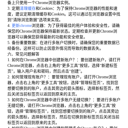
备上只使用一个Chrome浏览器实例。
3. 定期
清理缓存
和Cookies：为了保持Chrome浏览器的性能和速
度，建议定期清理缓存和Cookies。这可以通过在浏览器设置中找
到“清除浏览数据”选项来实现。
4.
更新chrome
浏览器：为了获得最佳的用户体验和安全性，请确
保您的Chrome浏览器保持最新状态。定期检查并更新Chrome浏
览器可以确保您获得最新的功能和安全修复。
5. 备份重要数据：在进行多账户切换时，请确保您的重要数据已
经备份。这样可以防止因意外情况而导致的数据丢失。
六、常见问题解答
1. 如何在Chrome浏览器中创建新账户？：要创建新账户，请打开
Chrome浏览器，点击右上角的“更多工具”按钮，选择“新建标签
页”，输入用户名和密码，然后点击“创建”。
2. 如何管理现有账户？：要管理现有账户，请打开Chrome浏览
器，点击右上角的“更多工具”按钮，选择“管理标签页”，找到您
想要切换到的账户，点击其旁边的箭头图标，选择新标签页，然
后关闭当前标签页以返回到原来的主页。
3. 如何在Chrome浏览器中进行多账户无缝切换？：要进行多账户
无缝切换，请打开Chrome浏览器，点击右上角的“更多工具”按
钮，选择“管理标签页”，找到您想要切换到的账户，点击其旁边
的箭头图标，选择新标签页，然后在切换到新标签页后关闭当前
标签页以返回到原来的主页。