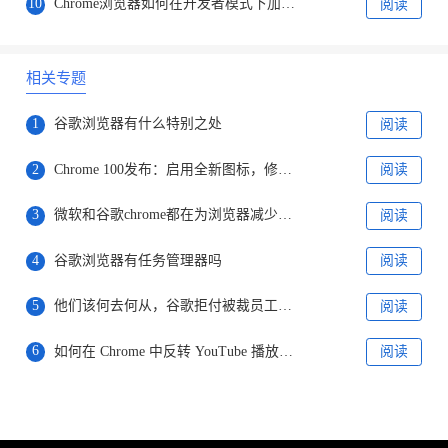
10
Chrome浏览器如何在开发者模式下加载本地网页文件
阅读
相关专题
1
谷歌浏览器有什么特别之处
阅读
2
Chrome 100发布：启用全新图标，修复28个安全漏洞
阅读
3
微软和谷歌chrome都在为浏览器减少内存占用而努力着
阅读
4
谷歌浏览器有任务管理器吗
阅读
5
他们该何去何从，谷歌拒付被裁员工剩余病产假工资
阅读
6
如何在 Chrome 中反转 YouTube 播放列表?
阅读