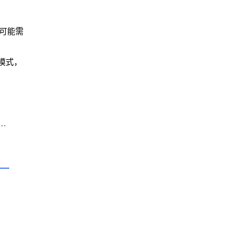
，可能需
模式，
歌浏览器下载路径无法修改被锁定解决方法