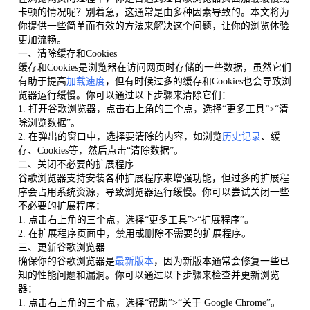
卡顿的情况呢？别着急，这通常是由多种因素导致的。本文将为
你提供一些简单而有效的方法来解决这个问题，让你的浏览体验
更加流畅。
一、清除缓存和Cookies
缓存和Cookies是浏览器在访问网页时存储的一些数据，虽然它们
有助于提高
加载速度
，但有时候过多的缓存和Cookies也会导致浏
览器运行缓慢。你可以通过以下步骤来清除它们：
1. 打开谷歌浏览器，点击右上角的三个点，选择“更多工具”>“清
除浏览数据”。
2. 在弹出的窗口中，选择要清除的内容，如浏览
历史记录
、缓
存、Cookies等，然后点击“清除数据”。
二、关闭不必要的扩展程序
谷歌浏览器支持安装各种扩展程序来增强功能，但过多的扩展程
序会占用系统资源，导致浏览器运行缓慢。你可以尝试关闭一些
不必要的扩展程序：
1. 点击右上角的三个点，选择“更多工具”>“扩展程序”。
2. 在扩展程序页面中，禁用或删除不需要的扩展程序。
三、更新谷歌浏览器
确保你的谷歌浏览器是
最新版本
，因为新版本通常会修复一些已
知的性能问题和漏洞。你可以通过以下步骤来检查并更新浏览
器：
1. 点击右上角的三个点，选择“帮助”>“关于 Google Chrome”。