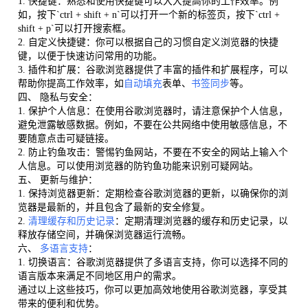
1. 快捷键：熟悉和使用快捷键可以大大提高你的工作效率。例
如，按下`ctrl + shift + n`可以打开一个新的标签页，按下`ctrl +
shift + p`可以打开搜索框。
2. 自定义快捷键：你可以根据自己的习惯自定义浏览器的快捷
键，以便于快速访问常用的功能。
3. 插件和扩展：谷歌浏览器提供了丰富的插件和扩展程序，可以
帮助你提高工作效率，如
自动填充
表单、
书签同步
等。
四、 隐私与安全：
1. 保护个人信息：在使用谷歌浏览器时，请注意保护个人信息，
避免泄露敏感数据。例如，不要在公共网络中使用敏感信息，不
要随意点击可疑链接。
2. 防止钓鱼攻击：警惕钓鱼网站，不要在不安全的网站上输入个
人信息。可以使用浏览器的防钓鱼功能来识别可疑网站。
五、 更新与维护：
1. 保持浏览器更新：定期检查谷歌浏览器的更新，以确保你的浏
览器是最新的，并且包含了最新的安全修复。
2.
清理缓存和历史记录
：定期清理浏览器的缓存和历史记录，以
释放存储空间，并确保浏览器运行流畅。
六、
多语言支持
：
1. 切换语言：谷歌浏览器提供了多语言支持，你可以选择不同的
语言版本来满足不同地区用户的需求。
通过以上这些技巧，你可以更加高效地使用谷歌浏览器，享受其
带来的便利和优势。