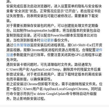
源。
安装完成后首次启动浏览器时，进入设置菜单的隐私与安全板块
查看“安全浏览”状态。正常情况应显示“已开启”。若出现证书验
证失败警告，则表明安装包可能已被修改过，需要重新下载安
装。
对于需要长期保存安装包的用户，可以创建批处理文件定期备
份。比如制作backupinstaller.bat脚本，将当前版本的安装包自动
复制到指定目录。还可以配合PowerShell脚本实现版本比对功
能，当检测到新版本时
自动更新
备份文件。
通过
任务管理器
监控安装后的进程表现。按Ctrl+Shift+Esc打开资
源监视器，观察Chrome相关进程的资源占用情况。合理配置
硬件
加速
参数能提升运行效率，但要注意关闭其他GPU占用程序以避
免冲突。
遇到安装卡顿问题时，可先清理临时文件夹。路径通常为
C:\Users\用户名\AppData\Local\Temp，删除其中的残留文件后重
新尝试安装。对于老旧系统用户，建议下载特定版本的离线安装
包而非最新版，以确保兼容性。
若之前安装过Chrome但卸载不完全，需手动删除残留文件夹。位
置一般在C:\Users\用户名\AppData\Local\Google\Chrome。同时运
行命令提示符执行sc delete GoogleUpdate命令移除自动升级服
务，防止影响新安装过程。