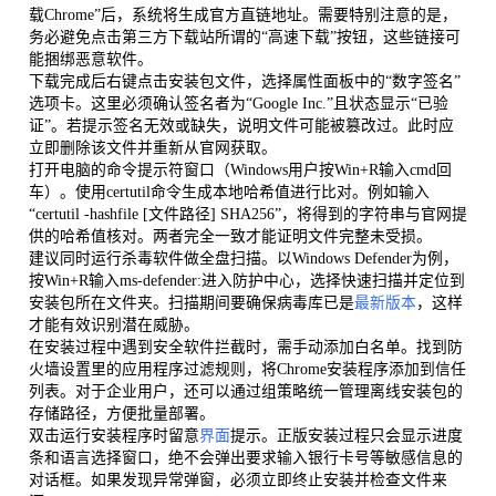
载Chrome”后，系统将生成官方直链地址。需要特别注意的是，
务必避免点击第三方下载站所谓的“高速下载”按钮，这些链接可
能捆绑恶意软件。
下载完成后右键点击安装包文件，选择属性面板中的“数字签名”
选项卡。这里必须确认签名者为“Google Inc.”且状态显示“已验
证”。若提示签名无效或缺失，说明文件可能被篡改过。此时应
立即删除该文件并重新从官网获取。
打开电脑的命令提示符窗口（Windows用户按Win+R输入cmd回
车）。使用certutil命令生成本地哈希值进行比对。例如输入
“certutil -hashfile [文件路径] SHA256”，将得到的字符串与官网提
供的哈希值核对。两者完全一致才能证明文件完整未受损。
建议同时运行杀毒软件做全盘扫描。以Windows Defender为例，
按Win+R输入ms-defender:进入防护中心，选择快速扫描并定位到
安装包所在文件夹。扫描期间要确保病毒库已是
最新版本
，这样
才能有效识别潜在威胁。
在安装过程中遇到安全软件拦截时，需手动添加白名单。找到防
火墙设置里的应用程序过滤规则，将Chrome安装程序添加到信任
列表。对于企业用户，还可以通过组策略统一管理离线安装包的
存储路径，方便批量部署。
双击运行安装程序时留意
界面
提示。正版安装过程只会显示进度
条和语言选择窗口，绝不会弹出要求输入银行卡号等敏感信息的
对话框。如果发现异常弹窗，必须立即终止安装并检查文件来