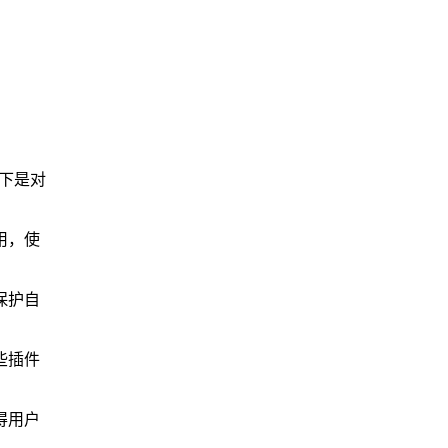
以下是对
用，使
保护自
些插件
得用户