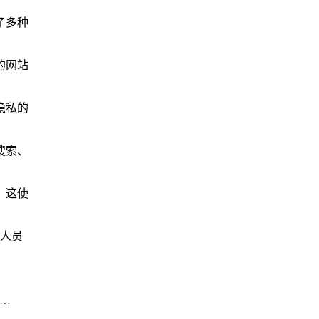
了多种
的网站
隐私的
搜索、
。这使
人员
一篇: Chrome浏览器下载时遇到冲突文件的处理技巧