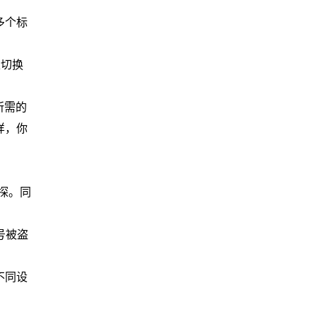
多个标
以切换
所需的
样，你
探。同
号被盗
不同设