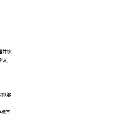
器并快
建议。
时能够
换标签