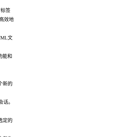
“标签
高效地
ML文
功能和
个新的
会话。
选定的