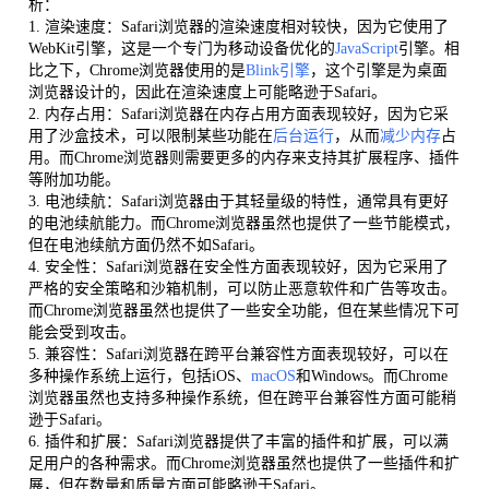
析：
1. 渲染速度：Safari浏览器的渲染速度相对较快，因为它使用了
WebKit引擎，这是一个专门为移动设备优化的
JavaScript
引擎。相
比之下，Chrome浏览器使用的是
Blink引擎
，这个引擎是为桌面
浏览器设计的，因此在渲染速度上可能略逊于Safari。
2. 内存占用：Safari浏览器在内存占用方面表现较好，因为它采
用了沙盒技术，可以限制某些功能在
后台运行
，从而
减少内存
占
用。而Chrome浏览器则需要更多的内存来支持其扩展程序、插件
等附加功能。
3. 电池续航：Safari浏览器由于其轻量级的特性，通常具有更好
的电池续航能力。而Chrome浏览器虽然也提供了一些节能模式，
但在电池续航方面仍然不如Safari。
4. 安全性：Safari浏览器在安全性方面表现较好，因为它采用了
严格的安全策略和沙箱机制，可以防止恶意软件和广告等攻击。
而Chrome浏览器虽然也提供了一些安全功能，但在某些情况下可
能会受到攻击。
5. 兼容性：Safari浏览器在跨平台兼容性方面表现较好，可以在
多种操作系统上运行，包括iOS、
macOS
和Windows。而Chrome
浏览器虽然也支持多种操作系统，但在跨平台兼容性方面可能稍
逊于Safari。
6. 插件和扩展：Safari浏览器提供了丰富的插件和扩展，可以满
足用户的各种需求。而Chrome浏览器虽然也提供了一些插件和扩
展，但在数量和质量方面可能略逊于Safari。