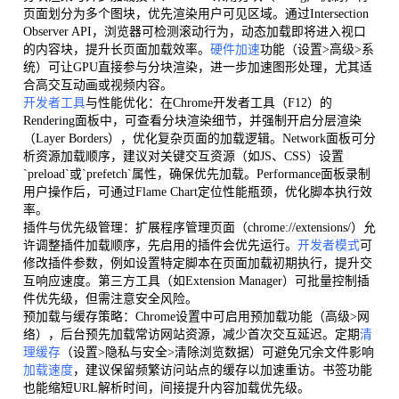
页面划分为多个图块，优先渲染用户可见区域。通过Intersection
Observer API，浏览器可检测滚动行为，动态加载即将进入视口
的内容块，提升长页面加载效率。
硬件加速
功能（设置>高级>系
统）可让GPU直接参与分块渲染，进一步加速图形处理，尤其适
合高交互动画或视频内容。
开发者工具
与性能优化：在Chrome开发者工具（F12）的
Rendering面板中，可查看分块渲染细节，并强制开启分层渲染
（Layer Borders），优化复杂页面的加载逻辑。Network面板可分
析资源加载顺序，建议对关键交互资源（如JS、CSS）设置
`preload`或`prefetch`属性，确保优先加载。Performance面板录制
用户操作后，可通过Flame Chart定位性能瓶颈，优化脚本执行效
率。
插件与优先级管理：扩展程序管理页面（chrome://extensions/）允
许调整插件加载顺序，先启用的插件会优先运行。
开发者模式
可
修改插件参数，例如设置特定脚本在页面加载初期执行，提升交
互响应速度。第三方工具（如Extension Manager）可批量控制插
件优先级，但需注意安全风险。
预加载与缓存策略：Chrome设置中可启用预加载功能（高级>网
络），后台预先加载常访网站资源，减少首次交互延迟。定期
清
理缓存
（设置>隐私与安全>清除浏览数据）可避免冗余文件影响
加载速度
，建议保留频繁访问站点的缓存以加速重访。书签功能
也能缩短URL解析时间，间接提升内容加载优先级。