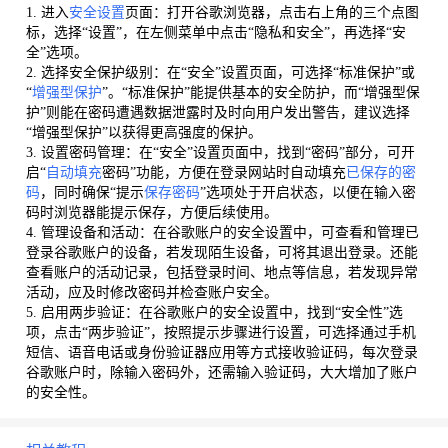
1. 进入
安全设置
页面：打开谷歌浏览器，点击右上角的三个点图
标，选择“设置”，在左侧菜单中点击“隐私和安全”，再选择“安
全”选项。
2. 选择安全保护级别：在“安全”设置页面，可选择“标准保护”或
“
增强型保护
”。“标准保护”能提供基本的安全防护，而“增强型保
护”则能在密码遭遇数据泄露时及时向用户发出警告，建议选择
“增强型保护”以获得更高强度的保护。
3. 设置密码管理：在“安全”设置页面中，找到“密码”部分，可开
启“
自动填充
密码”功能，方便在登录网站时自动填充
已保存的密
码
，同时确保“提示
保存密码
”选项处于开启状态，以便在输入密
码时浏览器能提示保存，方便后续使用。
4. 管理设备和活动：在谷歌账户的安全设置中，可查看和管理已
登录谷歌账户的设备，若发现陌生设备，可将其退出登录。还能
查看账户的活动记录，包括登录时间、地点等信息，若发现异常
活动，应及时修改密码并检查账户安全。
5. 启用两步验证：在谷歌账户的安全设置中，找到“安全性”选
项，点击“两步验证”，按照提示步骤进行设置，可选择通过手机
短信、语音电话或身份验证器应用等方式接收验证码，每次登录
谷歌账户时，除输入密码外，还需输入验证码，大大增加了账户
的安全性。