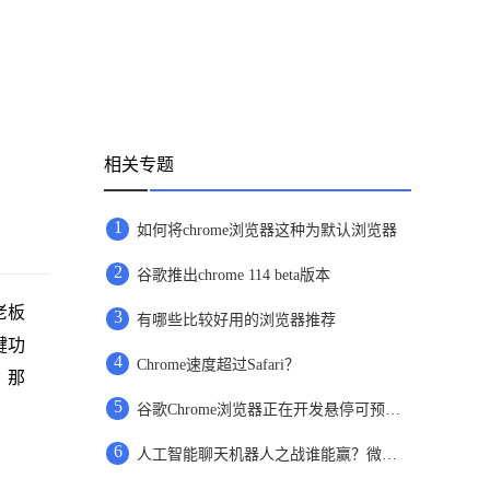
相关专题
1
如何将chrome浏览器这种为默认浏览器
2
谷歌推出chrome 114 beta版本
老板
3
有哪些比较好用的浏览器推荐
键功
4
Chrome速度超过Safari？
，那
5
谷歌Chrome浏览器正在开发悬停可预览页面链接功能
6
人工智能聊天机器人之战谁能赢？微软谷歌对决才刚刚开始