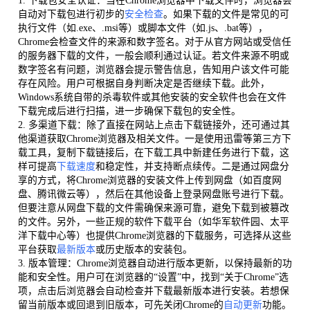
1. 下载包安全认证：当在Chrome浏览器中下载文件时，浏览器会
自动对下载包进行初步的
安全检查
。如果下载的文件是常见的可
执行文件（如.exe、.msi等）或脚本文件（如.js、.bat等），
Chrome会检查文件的来源和数字签名。对于从官方网站或受信任
的服务器下载的文件，一般会顺利通过认证。若文件来源不明或
数字签名有问题，浏览器会提示警告信息，告知用户该文件可能
存在风险。用户可根据自身判断决定是否继续下载。此外，
Windows系统自带的杀毒软件或其他安装的安全软件也会在文件
下载完成后进行扫描，进一步确保下载包的安全性。
2. 多渠道下载：除了直接在网站上点击下载链接外，还可通过其
他渠道获取Chrome浏览器及相关文件。一是使用迅雷等第三方下
载工具，复制下载链接后，在下载工具中新建任务进行下载，这
样可提高
下载速度
和稳定性，并支持断点续传。二是通过网盘分
享的方式，将Chrome浏览器的安装文件上传到网盘（如百度网
盘、腾讯微云等），然后在其他设备上登录网盘账号进行下载。
但要注意从网盘下载的文件需确保来源可靠，避免下载到被篡改
的文件。另外，一些正规的软件下载平台（如华军软件园、太平
洋下载中心等）也提供Chrome浏览器的下载服务，可选择从这些
平台获取
最新版本
或历史版本的安装包。
3. 版本管理：Chrome浏览器自动进行版本更新，以保持最新的功
能和安全性。用户可在浏览器的“设置”中，找到“关于Chrome”选
项，点击后浏览器会自动检查并下载最新版本进行安装。若想保
留当前版本或回退到旧版本，可先关闭Chrome的
自动更新
功能。