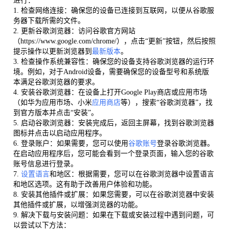
进行：
1. 检查网络连接：确保您的设备已连接到互联网，以便从谷歌服
务器下载所需的文件。
2. 更新谷歌浏览器：访问谷歌官方网站
（https://www.google.com/chrome/），点击“更新”按钮，然后按照
提示操作以更新浏览器到
最新版本
。
3. 检查操作系统兼容性：确保您的设备支持谷歌浏览器的运行环
境。例如，对于Android设备，需要确保您的设备型号和系统版
本满足谷歌浏览器的要求。
4. 安装谷歌浏览器：在设备上打开Google Play商店或应用市场
（如华为应用市场、小米
应用商店
等），搜索“谷歌浏览器”，找
到官方版本并点击“安装”。
5. 启动谷歌浏览器：安装完成后，返回主屏幕，找到谷歌浏览器
图标并点击以启动应用程序。
6. 登录账户：如果需要，您可以使用
谷歌账号
登录谷歌浏览器。
在启动应用程序后，您可能会看到一个登录页面，输入您的谷歌
账号信息进行登录。
7.
设置语言
和地区：根据需要，您可以在谷歌浏览器中设置语言
和地区选项。这有助于改善用户体验和功能。
8. 安装其他插件或扩展：如果您需要，可以在谷歌浏览器中安装
其他插件或扩展，以增强浏览器的功能。
9. 解决下载与安装问题：如果在下载或安装过程中遇到问题，可
以尝试以下方法：