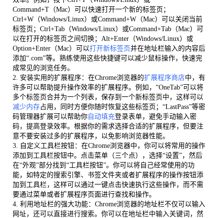
Command+T（Mac）可以快速打开一个新的标签页；
Ctrl+W（Windows/Linux）或Command+W（Mac）可以关闭当前
标签页；Ctrl+Tab（Windows/Linux）或Command+Tab（Mac）可
以在打开的标签页之间切换；Alt+Enter（Windows/Linux）或
Option+Enter（Mac）可以
打开新标签页
并在地址栏输入的内容后
添加“.com”等。熟练使用这些快捷键可以减少鼠标操作，快速完
成常见的浏览任务。
2. 安装实用的扩展程序：在Chrome浏览器的
扩展程序商店
中，有
许多可以帮助提升操作效率的扩展程序。例如，“OneTab”可以将
多个标签页合并为一个列表，保存到一个新标签页中，这样可以
减少内存
占用，同时方便你随时恢复这些标签页；“LastPass”等密
码管理器扩展可以帮助你
自动填充
登录表单，避免手动输入密
码，提高登录效率。根据你的需求选择合适的扩展程序，但要注
意不要安装过多的扩展程序，以免影响浏览器性能。
3. 自定义工具栏按钮：在Chrome浏览器中，你可以将常用的操作
添加到工具栏按钮中。点击菜单（三个点），选择“设置”，然后
在“外观”部分找到“工具栏按钮”。你可以将自己经常使用的功
能，如特定的搜索引擎、书签文件夹或者扩展程序的操作按钮添
加到工具栏，这样可以通过一键点击快速执行这些操作，而不需
要通过菜单或者扩展程序页面进行查找和操作。
4. 利用地址栏的强大功能：Chrome浏览器的地址栏不仅可以输入
网址，还可以直接进行搜索。你可以在地址栏中输入关键词，然