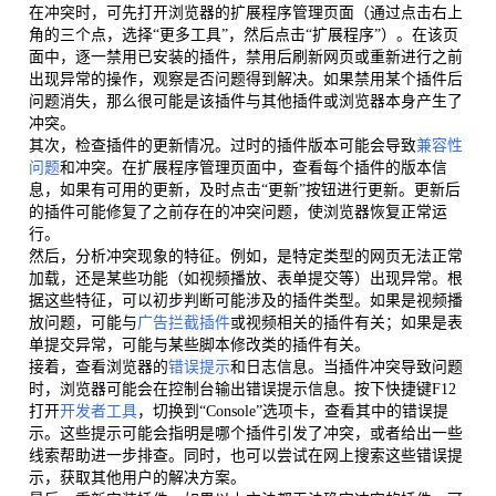
在冲突时，可先打开浏览器的扩展程序管理页面（通过点击右上
角的三个点，选择“更多工具”，然后点击“扩展程序”）。在该页
面中，逐一禁用已安装的插件，禁用后刷新网页或重新进行之前
出现异常的操作，观察是否问题得到解决。如果禁用某个插件后
问题消失，那么很可能是该插件与其他插件或浏览器本身产生了
冲突。
其次，检查插件的更新情况。过时的插件版本可能会导致
兼容性
问题
和冲突。在扩展程序管理页面中，查看每个插件的版本信
息，如果有可用的更新，及时点击“更新”按钮进行更新。更新后
的插件可能修复了之前存在的冲突问题，使浏览器恢复正常运
行。
然后，分析冲突现象的特征。例如，是特定类型的网页无法正常
加载，还是某些功能（如视频播放、表单提交等）出现异常。根
据这些特征，可以初步判断可能涉及的插件类型。如果是视频播
放问题，可能与
广告拦截插件
或视频相关的插件有关；如果是表
单提交异常，可能与某些脚本修改类的插件有关。
接着，查看浏览器的
错误提示
和日志信息。当插件冲突导致问题
时，浏览器可能会在控制台输出错误提示信息。按下快捷键F12
打开
开发者工具
，切换到“Console”选项卡，查看其中的错误提
示。这些提示可能会指明是哪个插件引发了冲突，或者给出一些
线索帮助进一步排查。同时，也可以尝试在网上搜索这些错误提
示，获取其他用户的解决方案。