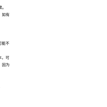
续。
，如有
可能不
本，可
，因为
性保护技术