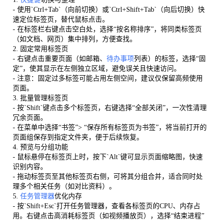
- 使用`Ctrl+Tab`（向前切换）或`Ctrl+Shift+Tab`（向后切换）快
速定位标签页，替代鼠标点击。
- 在标签栏右键点击空白处，选择“按名称排序”，将同类标签页
（如文档、网页）集中排列，方便查找。
2. 固定常用标签页
- 右键点击重要页面（如邮箱、
待办事项
列表）的标签，选择“固
定”，使其显示在左侧独立区域，避免误关且快速访问。
- 注意：固定过多标签可能占用左侧空间，建议仅保留高频使用
页面。
3. 批量管理标签页
- 按`Shift`键点击多个标签页，右键选择“全部关闭”，一次性清理
冗余页面。
- 在菜单中选择“书签”> “保存所有标签页为书签”，将当前打开的
页面组保存到指定文件夹，便于后续恢复。
4. 预览与分组功能
- 鼠标悬停在标签页上时，按下`Alt`键可显示页面缩略图，快速
识别内容。
- 拖动标签页至其他标签页右侧，可将其分组合并，适合同时处
理多个相关任务（如对比资料）。
5.
任务管理器
优化内存
- 按`Shift+Esc`打开任务管理器，查看各标签页的CPU、内存占
用。右键点击高消耗标签页（如视频播放页），选择“结束进程”