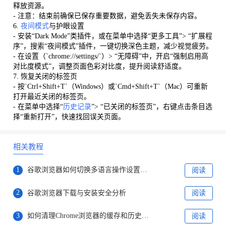
释放资源。
- 注意：结束前确保已保存重要数据，避免丢失未保存内容。
6.
夜间模式
与护眼设置
- 安装“Dark Mode”类插件，或在菜单中选择“更多工具”> “扩展程
序”，搜索“夜间模式”插件，一键切换深色主题，减少视觉疲劳。
- 在设置（`chrome://settings/`）> “无障碍”中，开启“强制启用高
对比度模式”，调整页面色彩对比度，提升阅读舒适度。
7. 恢复关闭的标签页
- 按`Ctrl+Shift+T`（Windows）或`Cmd+Shift+T`（Mac）可重新
打开最近关闭的标签页。
- 在菜单中选择“
历史记录
”> “已关闭的标签页”，右键点击条目选
择“重新打开”，快速找回误关页面。
相关教程
1
谷歌浏览器如何切换多语言操作设置步骤
阅读
2
谷歌浏览器下载与安装安全分析
阅读
3
如何清理Chrome浏览器的缓存和历史记录
阅读