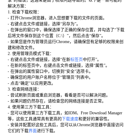
录”的错误，这通常是由于权限问题导致的。以下是一些可能的
解决方案：
1. 检查下载权限：
- 打开Chrome浏览器，进入您想要下载的文件的页面。
- 右键点击文件或链接，选择“另存为”。
- 在弹出的窗口中，确保选择了正确的保存位置，并勾选了“下载
后将文件保存到这个位置（C:\）”，然后点击“保存”。
- 如果您是作为管理员运行Chrome，请确保您有足够的权限来创
建和修改文件。
2. 使用管理员模式下载：
- 右键点击文件或链接，选择“在新
标签页
中打开”。
- 在新的标签页中，右键点击文件或链接，选择“属性”。
- 在弹出的属性窗口中，切换到“安全”选项卡。
- 确保您的用户账户名称位于“管理员”列表中。
- 点击“确定”以应用更改。
3. 检查网络连接：
- 尝试刷新页面或重启浏览器，看看是否可以解决问题。
- 如果问题仍然存在，请检查您的网络连接是否正常。
4. 使用第三方下载工具：
- 您可以使用第三方下载工具，如IDM、Free Download Manager
等，这些工具通常具有更高的
下载速度
和更好的兼容性。
- 安装并配置好这些工具后，您可以从Chrome浏览器中直接访问
它们的下载
界面
进行下载。