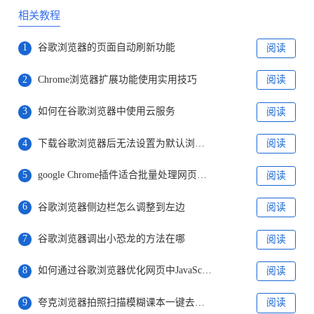
相关教程
1
谷歌浏览器的页面自动刷新功能
阅读
2
Chrome浏览器扩展功能使用实用技巧
阅读
3
如何在谷歌浏览器中使用云服务
阅读
4
下载谷歌浏览器后无法设置为默认浏览器怎么设置
阅读
5
google Chrome插件适合批量处理网页图片格式
阅读
6
谷歌浏览器侧边栏怎么调整到左边
阅读
7
谷歌浏览器调出小恐龙的方法在哪
阅读
8
如何通过谷歌浏览器优化网页中JavaScript的执行顺序
阅读
9
夸克浏览器拍照扫描模糊课本一键去反光秒变高清电子
阅读