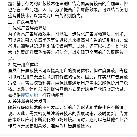
题；基于行为的屏蔽技术在识别广告方面具有较高的准确率，但
也存在一些问题。因此，为了提高广告屏蔽效果，可以结合使用
这两种技术，以提高对广告的识别能力。
三、建议与展望
1. 优化广告屏蔽算法
为了提高广告屏蔽效果，可以进一步优化广告屏蔽算法。例如，
可以通过引入机器学习等先进技术来提高对广告的识别能力；或
者通过调整过滤规则来降低误判率。此外，还可以考虑与其他技
术（如智能推荐系统等）相结合，以实现更全面的广告屏蔽效
果。
2. 提升用户体验
虽然广告屏蔽技术可以提高用户的浏览体验，但过度屏蔽广告也
可能导致用户无法获取到有价值的信息。因此，在实施广告屏蔽
策略时，需要权衡利弊，确保既能满足用户需求又能保护用户隐
私。此外，还可以通过提供其他方式来帮助用户获取所需信息，
如提供
搜索功能
、推荐功能等。
3. 关注新兴技术发展
随着互联网技术的不断发展，新的广告形式和手段也在不断涌
现。因此，需要密切关注新兴技术的发展动态，及时更新广告屏
蔽策略以应对不断变化的市场环境。同时，还可以与其他企业合
作共同开发更加高效、准确的广告屏蔽技术。