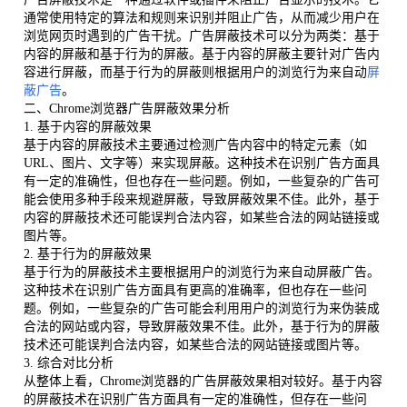
通常使用特定的算法和规则来识别并阻止广告，从而减少用户在
浏览网页时遇到的广告干扰。广告屏蔽技术可以分为两类：基于
内容的屏蔽和基于行为的屏蔽。基于内容的屏蔽主要针对广告内
容进行屏蔽，而基于行为的屏蔽则根据用户的浏览行为来自动
屏
蔽广告
。
二、Chrome浏览器广告屏蔽效果分析
1. 基于内容的屏蔽效果
基于内容的屏蔽技术主要通过检测广告内容中的特定元素（如
URL、图片、文字等）来实现屏蔽。这种技术在识别广告方面具
有一定的准确性，但也存在一些问题。例如，一些复杂的广告可
能会使用多种手段来规避屏蔽，导致屏蔽效果不佳。此外，基于
内容的屏蔽技术还可能误判合法内容，如某些合法的网站链接或
图片等。
2. 基于行为的屏蔽效果
基于行为的屏蔽技术主要根据用户的浏览行为来自动屏蔽广告。
这种技术在识别广告方面具有更高的准确率，但也存在一些问
题。例如，一些复杂的广告可能会利用用户的浏览行为来伪装成
合法的网站或内容，导致屏蔽效果不佳。此外，基于行为的屏蔽
技术还可能误判合法内容，如某些合法的网站链接或图片等。
3. 综合对比分析
从整体上看，Chrome浏览器的广告屏蔽效果相对较好。基于内容
的屏蔽技术在识别广告方面具有一定的准确性，但存在一些问