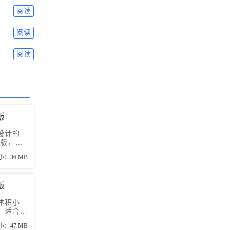
阅读
阅读
阅读
版
设计的
业版，并
载链接。
小：36 MB
版
体积小
，适合所
用户使
小：47 MB