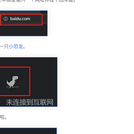
一只
小恐龙
。
啦。