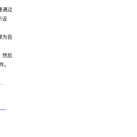
要通过
示设
擎为百
，然后
件。
歌浏览器插件是否支持页面关键词过滤功能