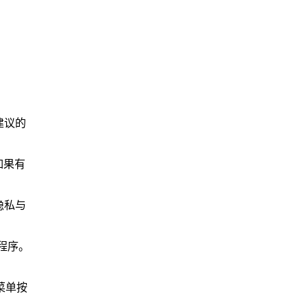
建议的
。如果有
隐私与
程序。
菜单按