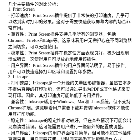
几个主要插件的对比分析：
1. Print Screen
- 打印速度：Print Screen插件提供了非常快的打印速度，几乎可
以达到实时打印的效果。这对于需要快速获取屏幕内容的场合非
常有用。
- 兼容性：Print Screen插件支持几乎所有的浏览器，包括
Chrome、Firefox和Edge等。这意味着用户无需担心在不同浏览器
之间切换，可以无缝使用。
- 稳定性：Print Screen插件在稳定性方面表现良好，极少出现崩
溃或错误。这使得用户可以放心地使用该插件。
- 用户界面：Print Screen插件的用户界面简洁明了，易于操作。
用户可以快速选择打印区域和设置打印参数。
2. Inkscape
- 打印速度：Inkscape是一个开源的矢量图形编辑器，虽然它本身
不提供直接的打印功能，但可以通过导出为PDF或其他格式来实
现打印。因此，其打印速度可能略低于专用插件。
- 兼容性：Inkscape适用于Windows、Mac和Linux系统，但不支持
Chrome扩展。这意味着用户需要下载并安装Inkscape软件才能使
用其打印功能。
- 稳定性：Inkscape的稳定性相对较好，但在某些情况下可能会出
现崩溃或错误。这可能需要用户进行一些额外的配置或调整。
- 用户界面：Inkscape的用户界面相对简单，但可能不如其他插件
直观易用。用户需要花费一些时间来熟悉其功能和操作方式。