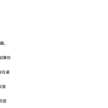
览器，
，如果你
存在桌
安装
员密