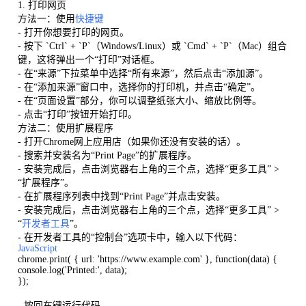
1. 打印网页
方法一：使用
快捷键
- 打开你想要打印的网页。
- 按下 `Ctrl` + `P`（Windows/Linux）或 `Cmd` + `P`（Mac）组合
键，这将弹出一个“打印”对话框。
- 在“来源”下拉菜单中选择“所有来源”，然后点击“添加源”。
- 在“添加来源”窗口中，选择你的打印机，并点击“确定”。
- 在“页面设置”部分，你可以调整纸张大小、缩放比例等。
- 点击“打印”按钮开始打印。
方法二：使用扩展程序
- 打开Chrome网上应用店（如果你还没有安装的话）。
- 搜索并安装名为“Print Page”的扩展程序。
- 安装完成后，点击浏览器右上角的三个点，选择“更多工具” >
“扩展程序”。
- 在扩展程序列表中找到“Print Page”并点击安装。
- 安装完成后，点击浏览器右上角的三个点，选择“更多工具” >
“
开发者工具
”。
- 在开发者工具的“控制台”选项卡中，输入以下代码：
JavaScript
chrome.print( { url: 'https://www.example.com' }, function(data) {
console.log('Printed:', data);
});
- 按回车键运行代码。