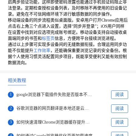
启两步验证功能，这样即使密码泄露也能通过手机验证码阻止非
法登录。定期检查授权设备列表，及时移除不再使用的旧设备记
录。避免在不可信网络环境下进行敏感数据的同步操作。
移动端设备的同步流程类似桌面版。安卓用户打开Chrome应用后
点击右上角三个点进入设置，选择“同步并登录”；iOS用户同样
在设置中找到对应选项完成账号绑定。移动设备支持自动接收桌
面端同步的书签和
标签页
信息，方便跨平台接续浏览进程。
通过以上步骤可实现多设备间的无缝数据衔接。合理运用同步功
能不仅能提升
工作效率
，还能确保重要浏览记录的安全备份。根
据个人使用习惯灵活配置同步项目，既能享受便利又能有效控制
数据流向。
相关教程
1
google浏览器下载插件失败是否版本不兼容
阅读
2
谷歌浏览器的网页翻译是本地还是云端完成
阅读
3
如何快速清理Chrome浏览器缓存提升性能
阅读
4
如何通过Google浏览器优化页面加载速度