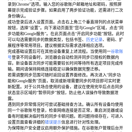
录到Chrome”选项。输入您的谷歌账户邮箱地址和密码，按照屏
幕提示完成验证步骤。如果启用了两步验证功能，还需进行二次
身份确认。
成功登录后进入设置页面。点击右上角三个垂直排列的点状菜单
按钮，选择“设置”。向下滚动页面至“您与Google”区域，点击“同
步功能和Google服务”。在此页面点击“开启同步功能”按钮。此时
可以勾选需要同步的数据类型，包括书签、
历史记录
、密码、扩
展程序等常用项目。建议根据实际需求选择相应选项。
完成基础设置后可在其他设备重复上述流程。当使用同一
谷歌账
号
登录不同设备时，浏览器会自动检测并同步已授权的数据内
容。新设备首次同步可能需要较长时间等待所有选定项目完成传
输。期间请保持网络连接稳定以确保数据完整迁移。
若需调整同步范围可随时返回设置界面修改。再次进入“同步功
能和Google服务”页面，取消或新增需要同步的项目即可实时更
新配置。对于公共场合使用的设备，建议在使用完毕后点击同步
状态显示区域的“暂停同步”按钮，防止他人误操作导致数据泄
露。
遇到同步异常情况时可尝试基础排查方法。确认所有设备均使用
同一个谷歌账号登录，检查网络连接是否正常，重启浏览器或设
备有时能解决临时性的同步卡顿问题。若问题持续存在，可进入
设置页面查看详细的
错误提示
信息进行针对性处理。
为保障账户安全建议启用额外保护措施。在谷歌账户管理后台开