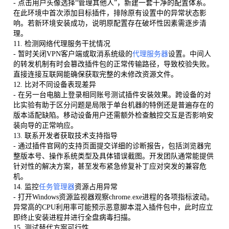
- 点击用户头像选择“管理其他人”，新建一套干净的配置体系。
在此环境中首次添加目标插件，排除原有设置中的异常状态影
响。若新环境安装成功，说明原配置存在破坏性因素需逐步清
理。
11. 检测网络代理服务干扰情况
- 暂时关闭VPN客户端或取消系统级的
代理服务器
设置。中间人
的转发机制有时会篡改插件包的正常传输路径，导致校验失败。
直接连接互联网能确保获取完整的未修改资源文件。
12. 比对不同设备表现差异
- 在另一台电脑上登录相同账号测试插件安装效果。跨设备的对
比实验有助于区分问题是局限于单台机器的特例还是普遍存在的
版本适配缺陷。移动设备用户还需额外检查触控交互是否影响安
装向导的正常响应。
13. 联系开发者获取技术支持指导
- 通过插件官网的支持页面提交详细的诊断报告，包括浏览器完
整版本号、操作系统类型及具体错误截图。开发团队通常能提供
针对性的解决方案，甚至发布紧急修复补丁应对突发的兼容危
机。
14. 监控
任务管理器
资源占用异常
- 打开Windows资源监视器观察chrome.exe进程的各项指标波动。
异常高的CPU利用率可能预示恶意脚本混入插件包中，此时应立
即终止安装进程并进行全盘病毒扫描。
15. 测试替代方案可行性