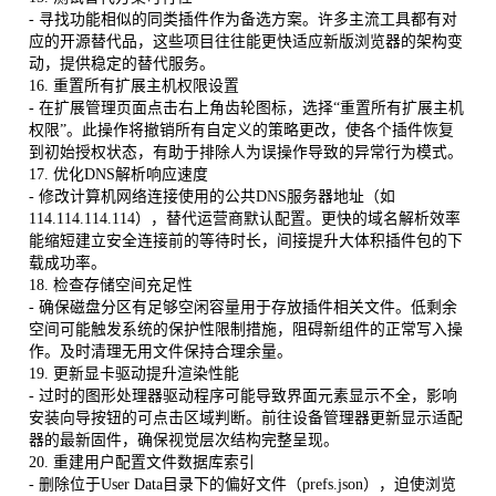
- 寻找功能相似的同类插件作为备选方案。许多主流工具都有对
应的开源替代品，这些项目往往能更快适应新版浏览器的架构变
动，提供稳定的替代服务。
16. 重置所有扩展主机权限设置
- 在扩展管理页面点击右上角齿轮图标，选择“重置所有扩展主机
权限”。此操作将撤销所有自定义的策略更改，使各个插件恢复
到初始授权状态，有助于排除人为误操作导致的异常行为模式。
17. 优化DNS解析响应速度
- 修改计算机网络连接使用的公共DNS服务器地址（如
114.114.114.114），替代运营商默认配置。更快的域名解析效率
能缩短建立安全连接前的等待时长，间接提升大体积插件包的下
载成功率。
18. 检查存储空间充足性
- 确保磁盘分区有足够空闲容量用于存放插件相关文件。低剩余
空间可能触发系统的保护性限制措施，阻碍新组件的正常写入操
作。及时清理无用文件保持合理余量。
19. 更新显卡驱动提升渲染性能
- 过时的图形处理器驱动程序可能导致界面元素显示不全，影响
安装向导按钮的可点击区域判断。前往设备管理器更新显示适配
器的最新固件，确保视觉层次结构完整呈现。
20. 重建用户配置文件数据库索引
- 删除位于User Data目录下的偏好文件（prefs.json），迫使浏览