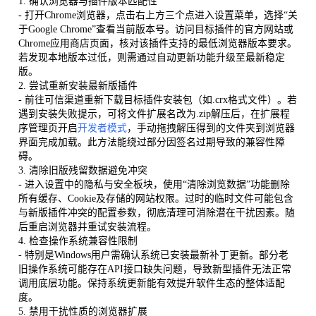
1. 确认浏览器与插件版本匹配性
- 打开Chrome浏览器，点击右上方三个点进入设置菜单，选择“关
于Google Chrome”查看当前版本号。访问目标插件的官方网站或
Chrome应用商店页面，核对该插件支持的最低浏览器版本要求。
若发现本地版本过低，则需通过自动更新功能升级至最新稳定
版。
2. 尝试重新安装最新版插件
- 前往可信渠道重新下载目标插件安装包（如.crx格式文件）。若
遇到安装失败提示，可将文件扩展名改为.zip解压后，在扩展程
序管理页开启
开发者模式
，手动拖拽解压得到的文件夹到浏览器
界面完成加载。此方法能绕过部分因签名过期导致的兼容性障
碍。
3. 清除旧版残留数据避免冲突
- 进入设置中的隐私与安全板块，使用“清除浏览数据”功能删除
所有缓存、Cookie及存储的网站权限。过时的临时文件可能包含
与新版插件冲突的配置参数，彻底清理可消除潜在干扰因素。随
后重启浏览器并重试安装流程。
4. 检查操作系统兼容性限制
- 特别是Windows用户需确认系统已安装最新补丁更新。部分老
旧操作系统可能存在API接口缺失问题，导致新型插件无法正常
调用底层功能。保持系统更新能有效提升软件生态的整体适配
度。
5. 禁用干扰性质的浏览器扩展