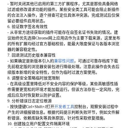
- 暂时关闭其他已启用的第三方扩展程序，尤其是那些具备网络
过滤或修改请求功能的插件。某些安全类工具可能会阻止新插件
的合法注入操作，逐个排查可定位具体冲突源。完成测试后仅保
留必要组件启用状态。
6. 验证数字签名有效性
- 从非官方途径获取的插件可能存在自签名证书失效的情况。建
议始终优先选择Chrome网上应用店作为主要下载来源，这里发布
的所有扩展均经过官方基础校验，能最大限度保证与各版本浏览
器的兼容稳定性。
7. 回退测试历史版本兼容性
- 如果确定是新版本引入的
兼容性问题
，可通过可靠存档库下载
先前稳定版的浏览器安装包进行降级处理。注意此操作会失去后
续版本新增的安全特性，仅作为临时过渡方案使用。
8. 调整安全策略临时放宽限制
- 在高级设置里降低对不安全内容的保护等级，某些高敏感性插
件需要更宽松的环境才能加载运行。但该方法存在一定风险，完
成后应及时恢复默认防护设置。
9. 分析错误日志定位根源
- 按快捷键Ctrl+Shift+J打开
开发者工具
控制台，观察安装过程中
产生的详细报错信息。根据代码提示判断失败环节，例如文件解
析错误、依赖库缺失等具体原因，针对性采取修复措施。
10. 创建独立用户配置文件隔离环境