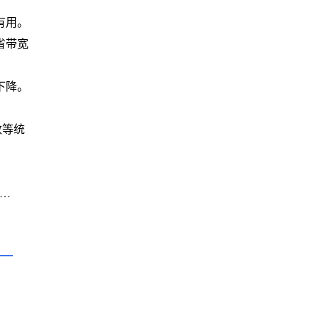
有用。
省带宽
下降。
数等统
一篇: Chrome浏览器下载后如何自定义快捷键操作