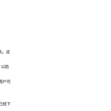
件夹。这
，以防
用户可
已经下