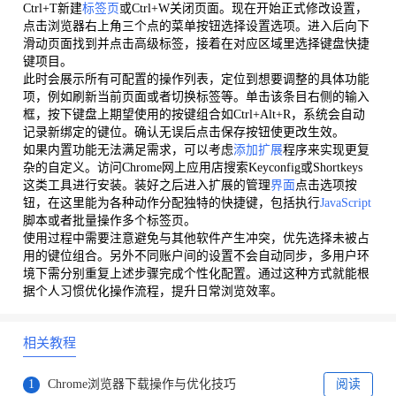
Ctrl+T新建
标签页
或Ctrl+W关闭页面。现在开始正式修改设置，
点击浏览器右上角三个点的菜单按钮选择设置选项。进入后向下
滑动页面找到并点击高级标签，接着在对应区域里选择键盘快捷
键项目。
此时会展示所有可配置的操作列表，定位到想要调整的具体功能
项，例如刷新当前页面或者切换标签等。单击该条目右侧的输入
框，按下键盘上期望使用的按键组合如Ctrl+Alt+R，系统会自动
记录新绑定的键位。确认无误后点击保存按钮使更改生效。
如果内置功能无法满足需求，可以考虑
添加扩展
程序来实现更复
杂的自定义。访问Chrome网上应用店搜索Keyconfig或Shortkeys
这类工具进行安装。装好之后进入扩展的管理
界面
点击选项按
钮，在这里能为各种动作分配独特的快捷键，包括执行
JavaScript
脚本或者批量操作多个标签页。
使用过程中需要注意避免与其他软件产生冲突，优先选择未被占
用的键位组合。另外不同账户间的设置不会自动同步，多用户环
境下需分别重复上述步骤完成个性化配置。通过这种方式就能根
据个人习惯优化操作流程，提升日常浏览效率。
相关教程
1
Chrome浏览器下载操作与优化技巧
阅读